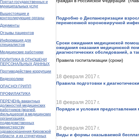
граждан в Российской Федерации" (глав
Портал государственных и
муниципальных услуг
Вышестоящие и
Подробно о Диспансеризации взросл
контролирующие органы
перенесенной короновиручной инфе
Документы
Отзывы пациентов
Информация для
Сроки ожидания медицинской помощи
специалистов
ожидания оказания медицинской по
диагностических обследований, а т
Медицинские работники
ПОЛИТИКА В ОТНОШЕНИ
Правила госпитализации (сроки)
ПЕРСОНАЛЬНЫХ ДАННЫХ
Противодействие коррупции
18 февраля 2017 г.
Видеоролики
Правила подготовки к диагнотическ
ОПАСНО! ГРИПП
ПРОФИЛАКТИКА
ПЕРЕЧЕНЬ вакантных
18 февраля 2017 г.
должностей медицинских
Порядок и условия предоставления
работников (врачей,
фельдшеров) в медицинских
организациях,
подведомственных
министерству
18 февраля 2017 г.
здравоохранения Кировской
Виды и формы оказываемой беспла
области, и их структурных