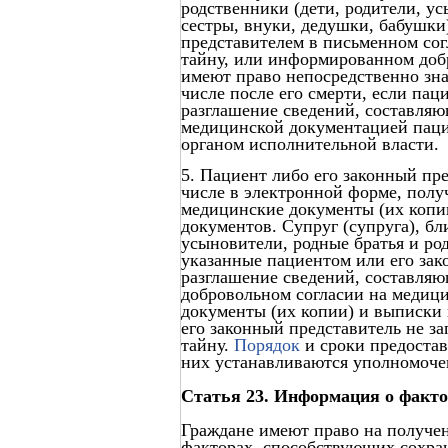
родственники (дети, родители, у
сестры, внуки, дедушки, бабушки
представителем в письменном сог
тайну, или информированном доб
имеют право непосредственно зна
числе после его смерти, если пац
разглашение сведений, составля
медицинской документацией пац
органом исполнительной власти.
5. Пациент либо его законный пре
числе в электронной форме, полу
медицинские документы (их копии
документов. Супруг (супруга), бл
усыновители, родные братья и ро
указанные пациентом или его зак
разглашение сведений, составля
добровольном согласии на медиц
документы (их копии) и выписки и
его законный представитель не з
тайну.
Порядок
и сроки предостав
них устанавливаются уполномоче
Статья 23. Информация о факто
Граждане имеют право на получе
факторах, способствующих сохра