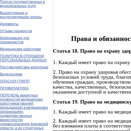
Портал государственных и
муниципальных услуг
Вышестоящие и
контролирующие органы
Документы
Отзывы пациентов
Права и обязаннос
Информация для
специалистов
Медицинские работники
Статья 18. Право на охрану здо
ПОЛИТИКА В ОТНОШЕНИ
ПЕРСОНАЛЬНЫХ ДАННЫХ
1. Каждый имеет право на охрану 
Противодействие коррупции
2. Право на охрану здоровья обе
Видеоролики
безопасных условий труда, благо
обучения граждан, производством
ОПАСНО! ГРИПП
качества, качественных, безопас
ПРОФИЛАКТИКА
оказанием доступной и качестве
ПЕРЕЧЕНЬ вакантных
должностей медицинских
Статья 19. Право на медицинс
работников (врачей,
фельдшеров) в медицинских
1. Каждый имеет право на медиц
организациях,
подведомственных
2. Каждый имеет право на медиц
министерству
здравоохранения Кировской
без взимания платы в соответств
области, и их структурных
оказания гражданам медицинской