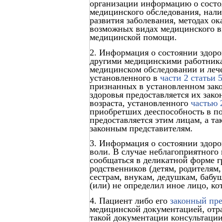
организации информацию о состоян
медицинского обследования, нали
развития заболевания, методах о
возможных видах медицинского вм
медицинской помощи.
2. Информация о состоянии здоро
другими медицинскими работник
медицинском обследовании и лече
установленного в
части 2 статьи 
признанных в установленном зак
здоровья предоставляется их зак
возраста, установленного
частью 
приобретших дееспособность в п
предоставляется этим лицам, а т
законным представителям.
3. Информация о состоянии здоро
воли. В случае неблагоприятного
сообщаться в деликатной форме г
родственников (детям, родителям
сестрам, внукам, дедушкам, бабуш
(или) не определил иное лицо, к
4. Пациент либо его
законный пре
медицинской документацией, отра
такой документации консультации