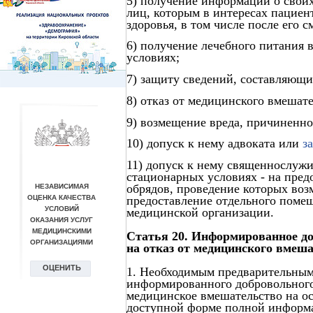
5) получение информации о своих
лиц, которым в интересах пациен
здоровья, в том числе после его с
6) получение лечебного питания 
условиях;
7) защиту сведений, составляющи
8) отказ от медицинского вмешате
9) возмещение вреда, причиненн
10) допуск к нему адвоката или
з
11) допуск к нему священнослужи
стационарных условиях - на пред
обрядов, проведение которых воз
предоставление отдельного помещ
медицинской организации.
Статья 20. Информированное до
на отказ от медицинского вмеш
1. Необходимым предварительным
информированного добровольного 
медицинское вмешательство на о
доступной форме полной информа