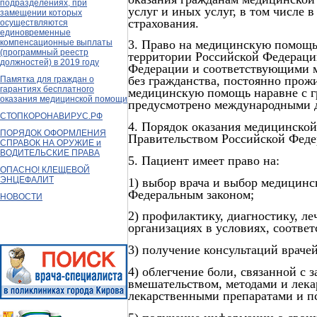
подразделениях, при
услуг и иных услуг, в том числе 
замещении которых
страхования.
осуществляются
единовременные
компенсационные выплаты
3. Право на медицинскую помощ
(программный реестр
территории Российской Федерации
должностей) в 2019 году
Федерации и соответствующими 
без гражданства, постоянно про
Памятка для граждан о
гарантиях бесплатного
медицинскую помощь наравне с г
оказания медицинской помощи
предусмотрено международными 
СТОПКОРОНАВИРУС.РФ
4. Порядок оказания медицинско
ПОРЯДОК ОФОРМЛЕНИЯ
Правительством Российской Феде
СПРАВОК НА ОРУЖИЕ и
ВОДИТЕЛЬСКИЕ ПРАВА
5. Пациент имеет право на:
ОПАСНО! КЛЕЩЕВОЙ
ЭНЦЕФАЛИТ
1) выбор врача и выбор медицинс
Федеральным законом;
НОВОСТИ
2) профилактику, диагностику, 
организациях в условиях, соотв
3) получение консультаций враче
4) облегчение боли, связанной с 
вмешательством, методами и лека
лекарственными препаратами и п