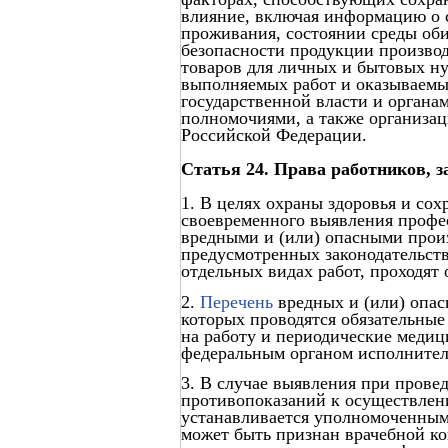
влияние, включая информацию о 
проживания, состоянии среды оби
безопасности продукции производ
товаров для личных и бытовых ну
выполняемых работ и оказываемых
государственной власти и органа
полномочиями, а также организа
Российской Федерации.
Статья 24. Права работников, з
1. В целях охраны здоровья и сох
своевременного выявления профес
вредными и (или) опасными произ
предусмотренных законодательств
отдельных видах работ, проходят
2.
Перечень
вредных и (или) опас
которых проводятся обязательны
на работу и периодические меди
федеральным органом исполнител
3. В случае выявления при пров
противопоказаний к осуществлен
устанавливается уполномоченным
может быть признан врачебной к