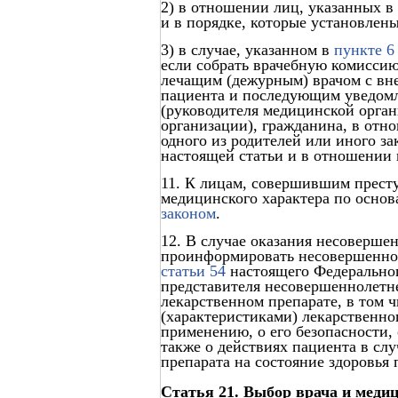
2) в отношении лиц, указанных в
и в порядке, которые установлен
3) в случае, указанном в
пункте 6
если собрать врачебную комиссию
лечащим (дежурным) врачом с вн
пациента и последующим уведом
(руководителя медицинской орга
организации), гражданина, в отн
одного из родителей или иного за
настоящей статьи и в отношении 
11. К лицам, совершившим прест
медицинского характера по основ
законом
.
12. В случае оказания несоверш
проинформировать несовершеннол
статьи 54
настоящего Федерального
представителя несовершеннолетне
лекарственном препарате, в том 
(характеристиками) лекарственно
применению, о его безопасности,
также о действиях пациента в сл
препарата на состояние здоровья 
Статья 21. Выбор врача и меди