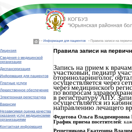
КОГБУЗ
"Юрьянская районная бо
◦ ◦
Информация для пациентов
◦ Правила записи на первич
Правила записи на первич
Лицензия
Сведения о медицинской
организации
Запись на прием к врача
Диспансеризация
участковый, педиатр учас
оториноларинголог, офтал
Информация для пациентов
осуществляется через се
Платные услуги
через медицинского регис
Лекарственное обеспечение
по вопросам здравоохран
в регистратуру АПУ. Зап
Электронная регистратура
осуществляется из кабине
Вакансии
направлению лечащего вр
Независимая оценка качества
оказания услуг медицинскими
Федотова Ольга Владимировна
организациями
График приема посетителей
: ка
Контактная информация
Решетникова Екатерина Влади