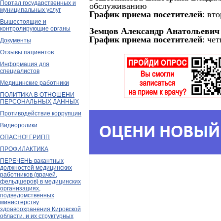
Портал государственных и
обслуживанию
муниципальных услуг
График приема посетителей
: вт
Вышестоящие и
контролирующие органы
Земцов Александр Анатольевич
График приема посетителей
: чет
Документы
Отзывы пациентов
Информация для
специалистов
Медицинские работники
ПОЛИТИКА В ОТНОШЕНИ
ПЕРСОНАЛЬНЫХ ДАННЫХ
Противодействие коррупции
Видеоролики
ОПАСНО! ГРИПП
ПРОФИЛАКТИКА
ПЕРЕЧЕНЬ вакантных
должностей медицинских
работников (врачей,
фельдшеров) в медицинских
организациях,
подведомственных
министерству
здравоохранения Кировской
области, и их структурных