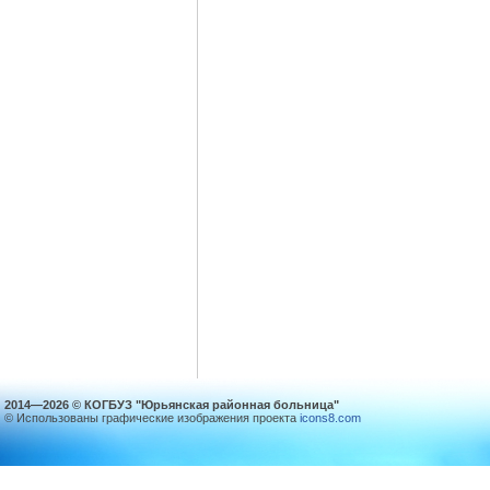
2014—2026 © КОГБУЗ "Юрьянская районная больница"
© Использованы графические изображения проекта
icons8.com