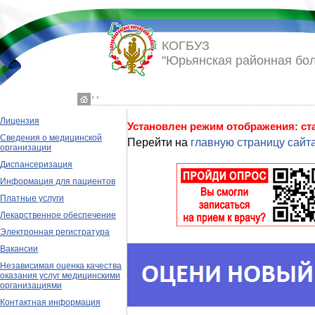
КОГБУЗ
"Юрьянская районная бо
◦ ◦
Лицензия
Установлен режим отображения: с
Сведения о медицинской
Перейти на
главную страницу сайт
организации
Диспансеризация
Информация для пациентов
Платные услуги
Лекарственное обеспечение
Электронная регистратура
Вакансии
Независимая оценка качества
оказания услуг медицинскими
организациями
Контактная информация