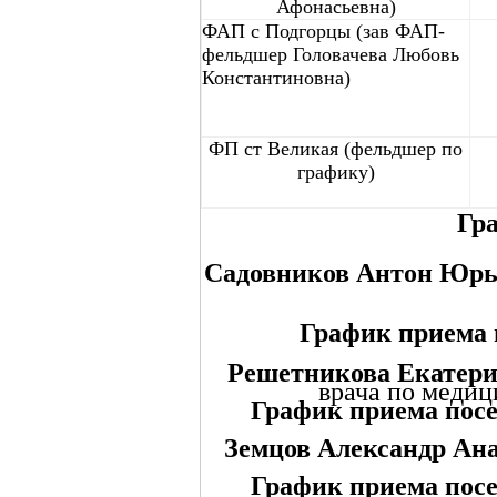
Афонасьевна)
ФАП с Подгорцы (зав ФАП-
фельдшер Головачева Любовь
Константиновна)
ФП ст Великая (фельдшер по
графику)
Гр
Садовников Антон Юрь
График приема 
Решетникова Екатер
врача по меди
График приема пос
Земцов Александр Ан
График приема пос