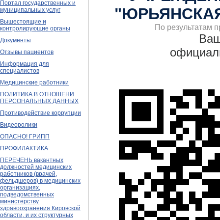
Портал государственных и
"ЮРЬЯНСКА
муниципальных услуг
Вышестоящие и
По результатам п
контролирующие органы
Ваш
Документы
официаль
Отзывы пациентов
Информация для
специалистов
Медицинские работники
ПОЛИТИКА В ОТНОШЕНИ
ПЕРСОНАЛЬНЫХ ДАННЫХ
Противодействие коррупции
Видеоролики
ОПАСНО! ГРИПП
ПРОФИЛАКТИКА
ПЕРЕЧЕНЬ вакантных
должностей медицинских
работников (врачей,
фельдшеров) в медицинских
организациях,
подведомственных
министерству
здравоохранения Кировской
области, и их структурных