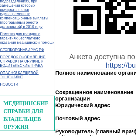
подразделениях, при
замещении которых
осуществляются
единовременные
компенсационные выплаты
(программный реестр
должностей) в 2019 году
Памятка для граждан о
гарантиях бесплатного
оказания медицинской помощи
СТОПКОРОНАВИРУС.РФ
Анкета доступна по
ПОРЯДОК ОФОРМЛЕНИЯ
СПРАВОК НА ОРУЖИЕ и
https://b
ВОДИТЕЛЬСКИЕ ПРАВА
Полное наименование орган
ОПАСНО! КЛЕЩЕВОЙ
ЭНЦЕФАЛИТ
НОВОСТИ
Сокращенное наименование
организации
МЕДИЦИНСКИЕ
Юридический адрес
СПРАВКИ ДЛЯ
ВЛАДЕЛЬЦЕВ
Почтовый адрес
ОРУЖИЯ
Руководитель (главный врач)