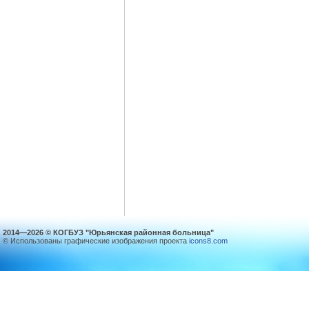
2014—2026 © КОГБУЗ "Юрьянская районная больница"
© Использованы графические изображения проекта
icons8.com