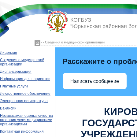
КОГБУЗ
"Юрьянская районная бо
◦ ◦ Сведения о медицинской организации
Лицензия
Расскажите о проб
Сведения о медицинской
организации
Диспансеризация
Информация для пациентов
Написать сообщение
Платные услуги
Лекарственное обеспечение
Электронная регистратура
КИРОВ
Вакансии
Независимая оценка качества
ГОСУДАРС
оказания услуг медицинскими
организациями
УЧРЕЖДЕН
Контактная информация