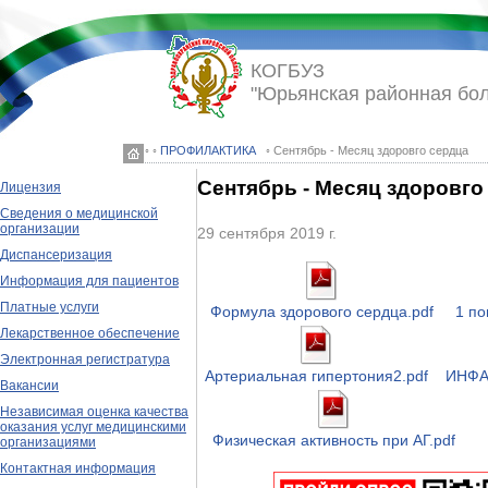
КОГБУЗ
"Юрьянская районная бо
◦ ◦
ПРОФИЛАКТИКА
◦ Сентябрь - Месяц здоровго сердца
Сентябрь - Месяц здоровго
Лицензия
Сведения о медицинской
организации
29 сентября 2019 г.
Диспансеризация
Информация для пациентов
Платные услуги
Формула здорового сердца.pdf
1 п
Лекарственное обеспечение
Электронная регистратура
Артериальная гипертония2.pdf
ИНФА
Вакансии
Независимая оценка качества
оказания услуг медицинскими
Физическая активность при АГ.pdf
организациями
Контактная информация