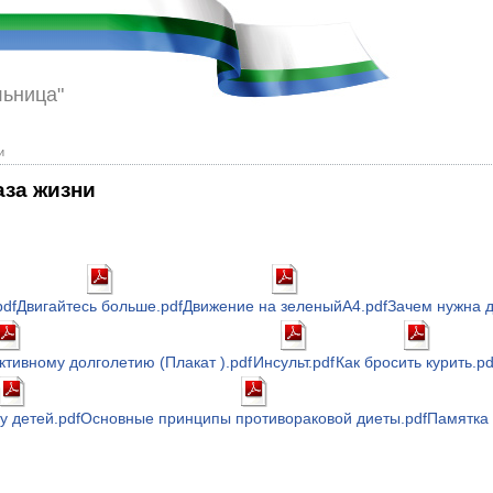
льница"
и
аза жизни
pdf
Двигайтесь больше.pdf
Движение на зеленыйА4.pdf
Зачем нужна 
активному долголетию (Плакат ).pdf
Инсульт.pdf
Как бросить курить.pd
у детей.pdf
Основные принципы противораковой диеты.pdf
Памятка 