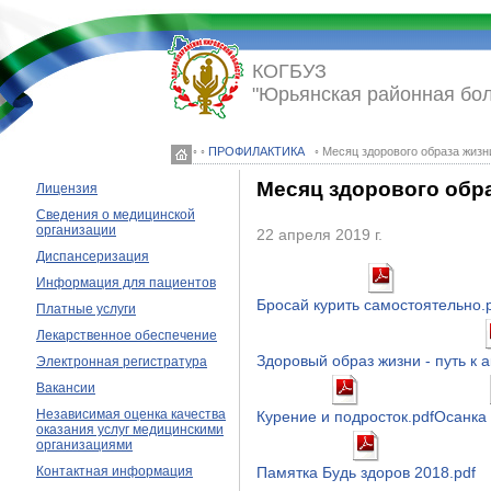
КОГБУЗ
"Юрьянская районная бо
◦ ◦
ПРОФИЛАКТИКА
◦ Месяц здорового образа жизн
Месяц здорового обр
Лицензия
Сведения о медицинской
организации
22 апреля 2019 г.
Диспансеризация
Информация для пациентов
Бросай курить самостоятельно.
Платные услуги
Лекарственное обеспечение
Здоровый образ жизни - путь к 
Электронная регистратура
Вакансии
Независимая оценка качества
Курение и подросток.pdf
Осанка 
оказания услуг медицинскими
организациями
Контактная информация
Памятка Будь здоров 2018.pdf