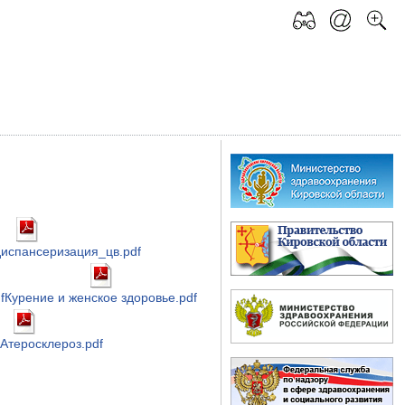
диспансеризация_цв.pdf
f
Курение и женское здоровье.pdf
Атеросклероз.pdf