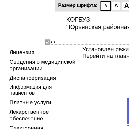
A
Размер шрифта:
A
A
КОГБУЗ
"Юрьянская районна
◦ ◦
Установлен режи
Лицензия
Перейти на
глав
Сведения о медицинской
организации
Диспансеризация
Информация для
пациентов
Платные услуги
Лекарственное
обеспечение
Электронная